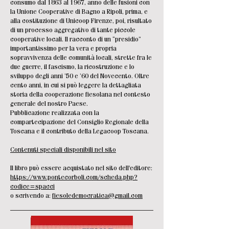
consumo dal 1863 al 1967, anno delle fusioni con
la Unione Cooperative di Bagno a Ripoli, prima, e
alla costituzione di Unicoop Firenze, poi, risultato
di un processo aggregativo di tante piccole
cooperative locali. Il racconto di un “presidio”
importantissimo per la vera e propria
sopravvivenza delle comunità locali, strette fra le
due guerre, il fascismo, la ricostruzione e lo
sviluppo degli anni ’50 e ’60 del Novecento. Oltre
cento anni, in cui si può leggere la dettagliata
storia della cooperazione fiesolana nel contesto
generale del nostro Paese.
Pubblicazione realizzata con la
compartecipazione del Consiglio Regionale della
Toscana e il contributo della Legacoop Toscana.
Contenuti speciali disponibili nel sito
Il libro può essere acquistato nel sito dell'editore:
https://www.pontecorboli.com/scheda.php?
codice=spacci
o scrivendo a:
fiesoledemocratica@gmail.com