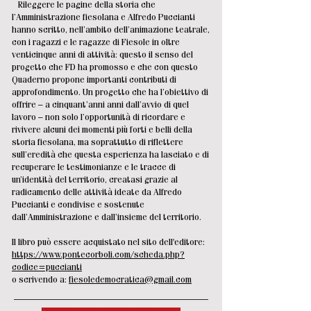
Rileggere le pagine della storia che
l’Amministrazione fiesolana e Alfredo Puccianti
hanno scritto, nell’ambito dell’animazione teatrale,
con i ragazzi e le ragazze di Fiesole in oltre
venticinque anni di attività: questo il senso del
progetto che FD ha promosso e che con questo
Quaderno propone importanti contributi di
approfondimento. Un progetto che ha l’obiettivo di
offrire – a cinquant’anni anni dall’avvio di quel
lavoro – non solo l’opportunità di ricordare e
rivivere alcuni dei momenti più forti e belli della
storia fiesolana, ma soprattutto di riflettere
sull’eredità che questa esperienza ha lasciato e di
recuperare le testimonianze e le tracce di
un’identità del territorio, creatasi grazie al
radicamento delle attività ideate da Alfredo
Puccianti e condivise e sostenute
dall’Amministrazione e dall’insieme del territorio.
Il libro può essere acquistato nel sito dell'editore:
https://www.pontecorboli.com/scheda.php?
codice=puccianti
o scrivendo a:
fiesoledemocratica@gmail.com