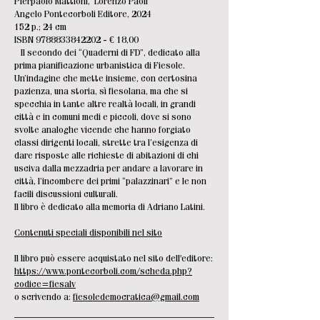
Pierpaolo Mattioni, Lorenzo Paoli
Angelo Pontecorboli Editore, 2024
152 p.; 24 cm
ISBN
9788833842202
- € 18,00
Il secondo dei “Quaderni di FD”, dedicato alla
prima pianificazione urbanistica di Fiesole.
Un’indagine che mette insieme, con certosina
pazienza, una storia, sì fiesolana, ma che si
specchia in tante altre realtà locali, in grandi
città e in comuni medi e piccoli, dove si sono
svolte analoghe vicende che hanno forgiato
classi dirigenti locali, strette tra l’esigenza di
dare risposte alle richieste di abitazioni di chi
usciva dalla mezzadria per andare a lavorare in
città, l’incombere dei primi “palazzinari” e le non
facili discussioni culturali.
Il libro è dedicato alla memoria di Adriano Latini.
Contenuti speciali disponibili nel sito
Il libro può essere acquistato nel sito dell'editore:
https://www.pontecorboli.com/scheda.php?
codice=fiesalv
o scrivendo a:
fiesoledemocratica@gmail.com