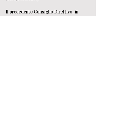
Il precedente Consiglio Direttivo, in
carica per il triennio
2022-2024
, era così
composto:
Presidente: Alessandro Pesci.
Componenti del Consiglio Direttivo:
Domenico Bartolini, Aldo Frangioni,
Lucia Nadetti (Segretaria), Alessandro
Pesci, Ferruccio Vannucci
(Vicepresidente).
Pubblicazioni
Aderire a FD
Pagina Facebook
Sito sul PCI fiesolano