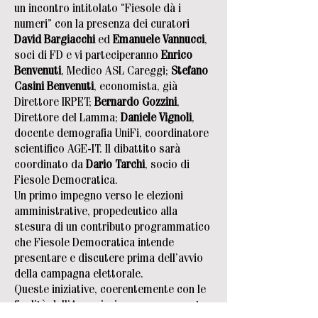
un incontro intitolato “Fiesole dà i
numeri” con la presenza dei curatori
David Bargiacchi
ed
Emanuele Vannucci
,
soci di FD e vi parteciperanno
Enrico
Benvenuti
, Medico ASL Careggi;
Stefano
Casini Benvenuti
, economista, già
Direttore IRPET;
Bernardo Gozzini
,
Direttore del Lamma;
Daniele Vignoli
,
docente demografia UniFi, coordinatore
scientifico AGE-IT. Il dibattito sarà
coordinato da
Dario Tarchi
, socio di
Fiesole Democratica.
Un primo impegno verso le elezioni
amministrative, propedeutico alla
stesura di un contributo programmatico
che Fiesole Democratica intende
presentare e discutere prima dell’avvio
della campagna elettorale.
Queste iniziative, coerentemente con le
finalità dell’Associazione, sono assunte