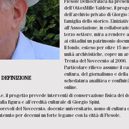
Fiesole Democratica ha present
dell’OttoxMille Valdese, il prog
dell’archivio privato di Giorgio
famiglia dello storico. L’iniziati
all’Associazione, in collaborazi
terzo settore, mira a rendere a
ai cittadini un patrimonio docu
Il fondo, esteso per oltre 15 me
unità archivistiche, copre un a
Trenta del Novecento al 2006.
Particolare rilievo assume il c
cultura, del giornalismo e della
 DEFINIZIONE
schedatura analitica e confluirà
online.
rte, il progetto prevede interventi di conservazione fisica dei d
lla figura e all’eredità culturale di Giorgio Spini.
torevoli del Novecento, docente universitario, uomo di cultura e
ntenuto per decenni un forte legame con la città di Fiesole.