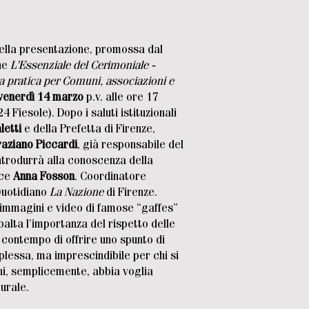
della presentazione, promossa dal
one
L'Essenziale del Cerimoniale -
da pratica per Comuni, associazioni e
venerdì 14 marzo
p.v. alle ore 17
 Fiesole). Dopo i saluti istituzionali
letti
e della Prefetta di Firenze,
aziano Piccardi
, già responsabile del
ntrodurrà alla conoscenza della
ice
Anna Fosson
. Coordinatore
 Quotidiano
La Nazione
di Firenze.
 immagini e video di famose “gaffes”
ibalta l’importanza del rispetto delle
contempo di offrire uno spunto di
plessa, ma imprescindibile per chi si
hi, semplicemente, abbia voglia
turale.