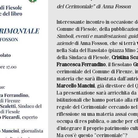
del Cerimoniale" di Anna Fosson
Interessante incontro in occasione 
Comune di Fiesole, della pubblicazi
Simboli, eventi e manifestazioni: gui
aziende
di Anna Fosson, che si terrà
nella Sala del Basolato (piazza Mino 24
della Sindaca di Fiesole,
Cristina Sca
Francesca Ferrandino
, il fiesolano
Gr
cerimoniale del Comune di Firenze, i
materia che sarà illustrata dall’autr
Marcello Mancini
, già direttore del
La presentazione sarà arricchita da
istituzionali che hanno portato alla r
regole del Cerimoniale cercando nel 
riflessione su una materia assai com
occupa di res publica, o anche per c
d’integrare il proprio patrimonio cul
Ma cos’è questo “cerimoniale”?