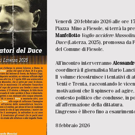
Venerdì 20 febbraio 2026 alle ore 17
Piazza Mino a Fiesole, si terrà la pr
Manfellotto
Voglio uccidere Mussolini.
Duce
(Laterza, 2025), promossa da F
del Comune di Fiesole.
All’incontro interverranno
Alessandr
coordinerà il giornalista Mario Lanci
Il volume ricostruisce i tentativi di 
Venti e Trenta, raccontando le vicend
motivazioni che li spinsero ad agire, l
contesto politico che condusse, in po
all’affermazione della dittatura.
L’ingresso è libero fino a esaurimento
8 febbraio 2026​