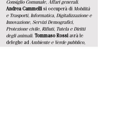
Consiglio Comunale, Affari generali
.
Andrea Cammelli
si occuperà di
Mobilità
e Trasporti, Informatica, Digitalizzazione e
Innovazione, Servizi Demografici,
Protezione civile, Rifiuti, Tutela e Diritti
degli animali
.
Tommaso Rossi
avrà le
deleghe ad
Ambiente e Verde pubblico,
Transizione ecologica, Politiche
Energetiche e Prevenzione del dissesto
idrogeologico
, e si occuperà anche di
Cultura della Memoria
. Di
Scuola,
Pubblica Istruzione e Sport
si occuperà
Francesco Sottili
.
Il
Sindaco Cristina Scaletti
terrà per sé
le deleghe relative a:
Cultura, Turismo,
Commercio e Attività produttive,
Urbanistica, Rapporti istituzionali,
Comunicazione, Società partecipate,
Sociosanitario, Sicurezza, Polizia
municipale e Personale, Volontariato e
Associazionismo, Politiche comunitarie,