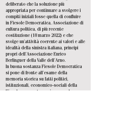
deliberato che la soluzione più
appropriata per continuare a svolgere i
compiti iniziali fosse quella di confluire
in Fiesole Democratica, Associazione di
cultura politica, di più recente
costituzione (18 marzo 2022) e che
svolge un’attività coerente ai valori e alle
idealità della sinistra italiana, principi
propri dell’Associazione Enrico
Berlinguer della Valle dell’Arno.
In buona sostanza Fiesole Democratica
si pone di fronte all’esame della
memoria storica su fatti politici,
istituzionali, economico-sociali della
Fiesole novecentesca, in un quadro
nazionale fortemente evolutivo; la tutela
delle “carte” archivistiche e la loro
valorizzazione, l’attaccamento a
persone, luoghi, valori fanno di FD una
realtà preziosa per non dimenticare e,