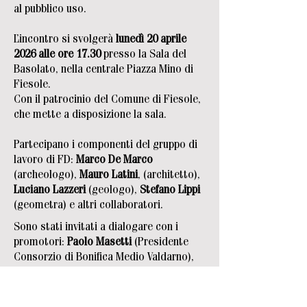
al pubblico uso.
L’incontro si svolgerà
lunedì 20 aprile
2026 alle ore 17.30
presso la Sala del
Basolato, nella centrale Piazza Mino di
Fiesole.
Con il patrocinio del Comune di Fiesole,
che mette a disposizione la sala.
Partecipano i componenti del gruppo di
lavoro di FD:
Marco De Marco
(archeologo),
Mauro Latini
, (architetto),
Luciano Lazzeri
(geologo),
Stefano Lippi
(geometra) e altri collaboratori.
Sono stati invitati a dialogare con i
promotori:
Paolo Masetti
(Presidente
Consorzio di Bonifica Medio Valdarno),
Alessandro Mazzei
(Direttore generale
Autorità Idrica Toscana),
Nicola Perini
(Presidente di Publiacqua SpA),
Cristina